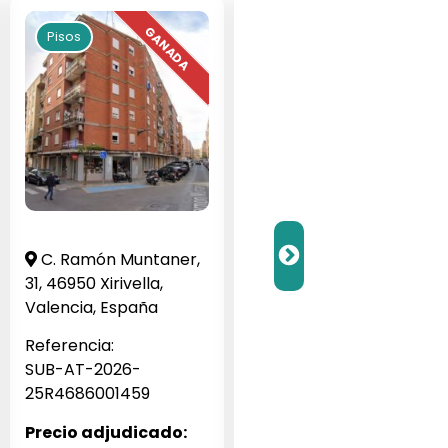
Pisos
Pisos
C. Ramón Muntaner,
Barrio Veneziola G, 1,
31, 46950 Xirivella,
San Javier, Murcia,
Valencia, España
España
Referencia:
Referencia:
SUB-AT-2026-
SUB-JA-2026-256062
25R4686001459
Precio adjudicado:
Precio adjudicado: