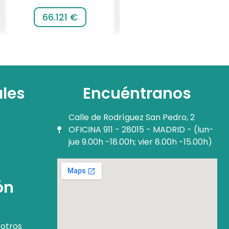
66.121 €
116.064 €
ales
Encuéntranos
Calle de Rodríguez San Pedro, 2
OFICINA 911 - 28015 - MADRID - (lun-
jue 9.00h -18.00h; vier 8.00h -15.00h)
ón
otros