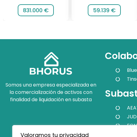
831.000 €
59.139 €
Colabo
Blue
Tins
Somos una empresa especializada en
Subast
la comercialización de activos con
finalidad de liquidación en subasta
AEA
JUD
FON
Valoramos tu privacidad