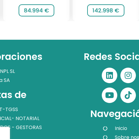
84.994 €
142.998 €
raciones
Redes Soci
NPL SL
a SA
as de
T-TGSS
Navegaci
ICIAL- NOTARIAL
DOS - GESTORAS
Inicio
Sobre nos