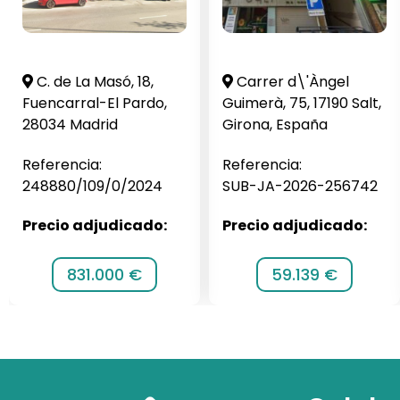
C. de La Masó, 18,
Carrer d\'Àngel
Fuencarral-El Pardo,
Guimerà, 75, 17190 Salt,
28034 Madrid
Girona, España
Referencia:
Referencia:
248880/109/0/2024
SUB-JA-2026-256742
Precio adjudicado:
Precio adjudicado:
831.000 €
59.139 €