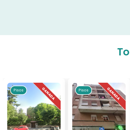
To
Pisos
Pisos