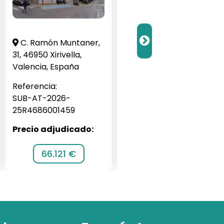
C. Ramón Muntaner,
Barrio Veneziola G, 1,
31, 46950 Xirivella,
San Javier, Murcia,
Valencia, España
España
Referencia:
Referencia:
SUB-AT-2026-
SUB-JA-2026-256062
25R4686001459
Precio adjudicado:
Precio adjudicado:
66.121 €
116.064 €