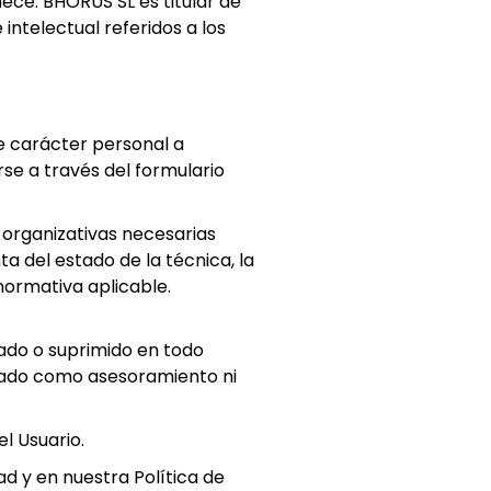
nece. BHORUS SL es titular de
intelectual referidos a los
de carácter personal a
rse a través del formulario
 organizativas necesarias
a del estado de la técnica, la
normativa aplicable.
ado o suprimido en todo
etado como asesoramiento ni
l Usuario.
ad y en nuestra Política de