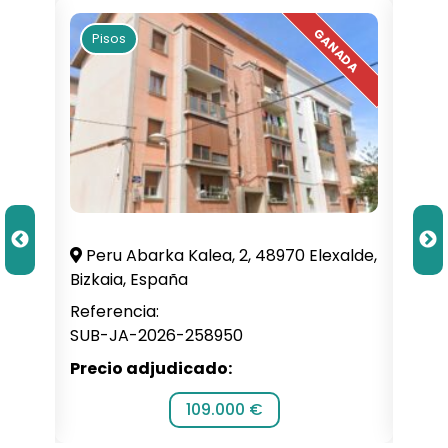
Pisos
Pi
illa,
Peru Abarka Kalea, 2, 48970 Elexalde,
C. 
Bizkaia, España
Alba
Referencia:
Refe
SUB-JA-2026-258950
SUB-
Precio adjudicado:
Prec
109.000 €