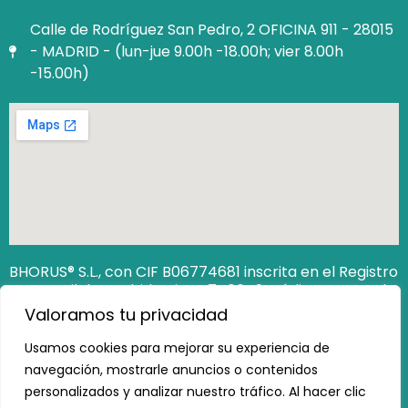
Calle de Rodríguez San Pedro, 2 OFICINA 911 - 28015
- MADRID - (lun-jue 9.00h -18.00h; vier 8.00h
-15.00h)
BHORUS® S.L., con CIF B06774681 inscrita en el Registro
Mercantil de Madrid Hoja M‐740649. Código Seguro de
Verificación (CSV): 12806538162473100
Valoramos tu privacidad
https://www.registradores.org/csv
Usamos cookies para mejorar su experiencia de
navegación, mostrarle anuncios o contenidos
personalizados y analizar nuestro tráfico. Al hacer clic