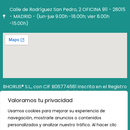
Calle de Rodríguez San Pedro, 2 OFICINA 911 - 28015
- MADRID - (lun-jue 9.00h -18.00h; vier 8.00h
-15.00h)
BHORUS® S.L., con CIF B06774681 inscrita en el Registro
Mercantil de Madrid Hoja M‐740649. Código Seguro de
Verificación (CSV): 12806538162473100
Valoramos tu privacidad
https://www.registradores.org/csv
Usamos cookies para mejorar su experiencia de
navegación, mostrarle anuncios o contenidos
personalizados y analizar nuestro tráfico. Al hacer clic