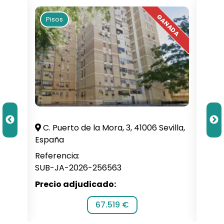
Pisos
Pi
C. Puerto de la Mora, 3, 41006 Sevilla,
Per
España
Bizka
Referencia:
Refe
SUB-JA-2026-256563
SUB-
Precio adjudicado:
Prec
67.519 €