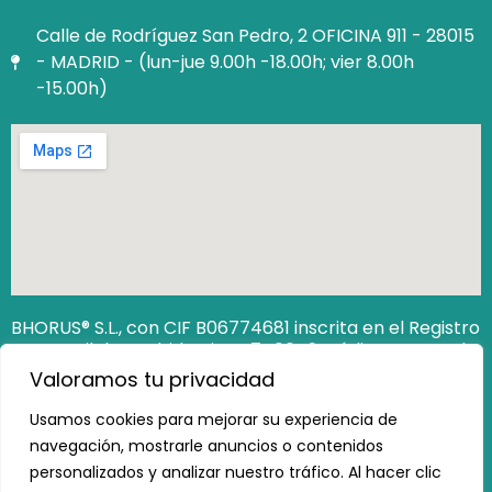
Calle de Rodríguez San Pedro, 2 OFICINA 911 - 28015
- MADRID - (lun-jue 9.00h -18.00h; vier 8.00h
-15.00h)
BHORUS® S.L., con CIF B06774681 inscrita en el Registro
Mercantil de Madrid Hoja M‐740649. Código Seguro de
Verificación (CSV): 12806538162473100
Valoramos tu privacidad
https://www.registradores.org/csv
Usamos cookies para mejorar su experiencia de
navegación, mostrarle anuncios o contenidos
personalizados y analizar nuestro tráfico. Al hacer clic