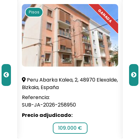
Pisos
Pi
illa,
Peru Abarka Kalea, 2, 48970 Elexalde,
C. 
Bizkaia, España
Alba
Referencia:
Refe
SUB-JA-2026-258950
SUB-
Precio adjudicado:
Prec
109.000 €