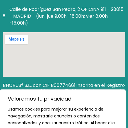
Calle de Rodríguez San Pedro, 2 OFICINA 911 - 28015
- MADRID - (lun-jue 9.00h -18.00h; vier 8.00h
-15.00h)
BHORUS® S.L., con CIF B06774681 inscrita en el Registro
Mercantil de Madrid Hoja M‐740649. Código Seguro de
Verificación (CSV): 12806538162473100
Valoramos tu privacidad
https://www.registradores.org/csv
Usamos cookies para mejorar su experiencia de
navegación, mostrarle anuncios o contenidos
personalizados y analizar nuestro tráfico. Al hacer clic