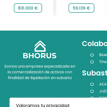
831.000 €
59.139 €
Colabo
Blue
Tins
Somos una empresa especializada en
Subast
la comercialización de activos con
finalidad de liquidación en subasta
AEA
JUD
FON
Valoramos tu privacidad