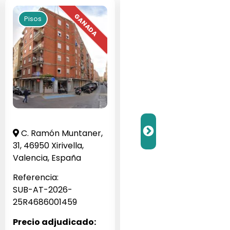
Pisos
Pisos
C. Ramón Muntaner,
Barrio Veneziola G, 1,
31, 46950 Xirivella,
San Javier, Murcia,
Valencia, España
España
Referencia:
Referencia:
SUB-AT-2026-
SUB-JA-2026-256062
25R4686001459
Precio adjudicado:
Precio adjudicado: