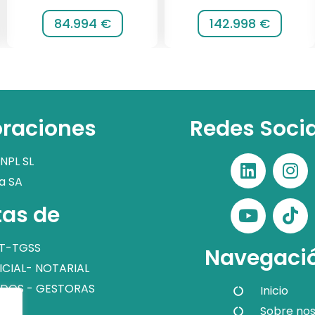
84.994 €
142.998 €
raciones
Redes Soci
NPL SL
a SA
as de
T-TGSS
Navegaci
ICIAL- NOTARIAL
DOS - GESTORAS
Inicio
Sobre nos