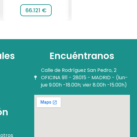
66.121 €
116.064 €
ales
Encuéntranos
Calle de Rodríguez San Pedro, 2
OFICINA 911 - 28015 - MADRID - (lun-
jue 9.00h -18.00h; vier 8.00h -15.00h)
ón
otros