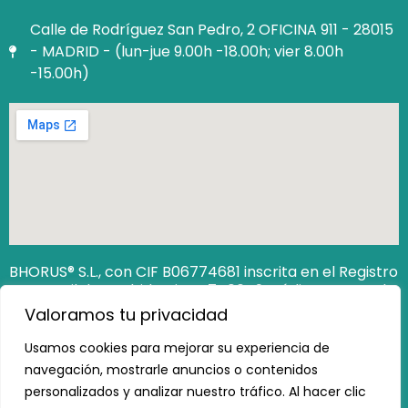
Calle de Rodríguez San Pedro, 2 OFICINA 911 - 28015
- MADRID - (lun-jue 9.00h -18.00h; vier 8.00h
-15.00h)
BHORUS® S.L., con CIF B06774681 inscrita en el Registro
Mercantil de Madrid Hoja M‐740649. Código Seguro de
Verificación (CSV): 12806538162473100
Valoramos tu privacidad
https://www.registradores.org/csv
Usamos cookies para mejorar su experiencia de
navegación, mostrarle anuncios o contenidos
personalizados y analizar nuestro tráfico. Al hacer clic