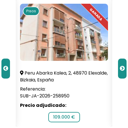
Pisos
Pi
illa,
Peru Abarka Kalea, 2, 48970 Elexalde,
C. 
Bizkaia, España
Alba
Referencia:
Refe
SUB-JA-2026-258950
SUB-
Precio adjudicado:
Prec
109.000 €