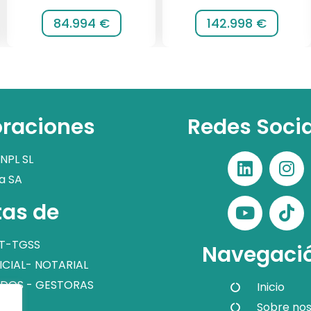
84.994 €
142.998 €
raciones
Redes Soci
NPL SL
a SA
as de
T-TGSS
Navegaci
ICIAL- NOTARIAL
DOS - GESTORAS
Inicio
Sobre nos