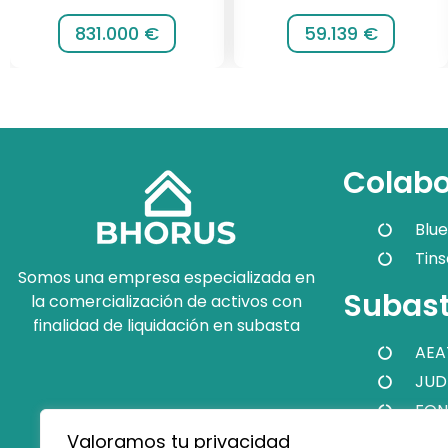
831.000 €
59.139 €
Colabo
Blue
Tins
Somos una empresa especializada en
Subast
la comercialización de activos con
finalidad de liquidación en subasta
AEA
JUD
FON
Valoramos tu privacidad