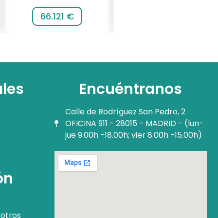
66.121 €
116.064 €
ales
Encuéntranos
Calle de Rodríguez San Pedro, 2
OFICINA 911 - 28015 - MADRID - (lun-
jue 9.00h -18.00h; vier 8.00h -15.00h)
ón
otros