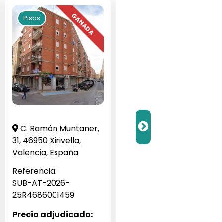
Pisos
Pisos
C. Ramón Muntaner,
Barrio Veneziola G, 1,
31, 46950 Xirivella,
San Javier, Murcia,
Valencia, España
España
Referencia:
Referencia:
SUB-AT-2026-
SUB-JA-2026-256062
25R4686001459
Precio adjudicado:
Precio adjudicado: