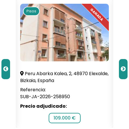
Pisos
Pi
illa,
Peru Abarka Kalea, 2, 48970 Elexalde,
C. 
Bizkaia, España
Alba
Referencia:
Refe
SUB-JA-2026-258950
SUB-
Precio adjudicado:
Prec
109.000 €