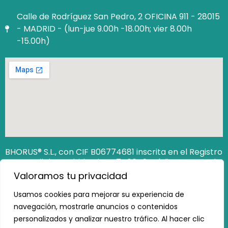
Calle de Rodríguez San Pedro, 2 OFICINA 911 - 28015
- MADRID - (lun-jue 9.00h -18.00h; vier 8.00h
-15.00h)
BHORUS® S.L., con CIF B06774681 inscrita en el Registro
Mercantil de Madrid Hoja M‐740649. Código Seguro de
Verificación (CSV): 12806538162473100
Valoramos tu privacidad
https://www.registradores.org/csv
Usamos cookies para mejorar su experiencia de
navegación, mostrarle anuncios o contenidos
personalizados y analizar nuestro tráfico. Al hacer clic