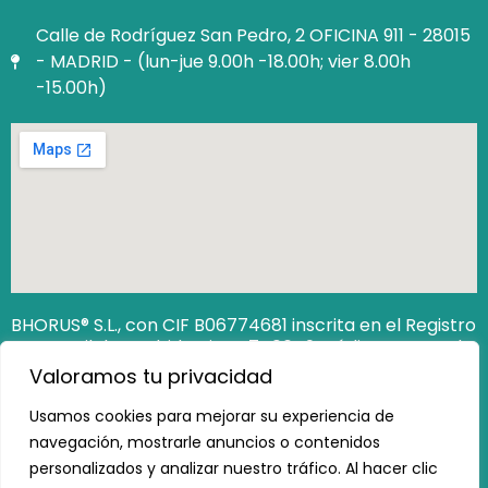
Calle de Rodríguez San Pedro, 2 OFICINA 911 - 28015
- MADRID - (lun-jue 9.00h -18.00h; vier 8.00h
-15.00h)
BHORUS® S.L., con CIF B06774681 inscrita en el Registro
Mercantil de Madrid Hoja M‐740649. Código Seguro de
Verificación (CSV): 12806538162473100
Valoramos tu privacidad
https://www.registradores.org/csv
Usamos cookies para mejorar su experiencia de
navegación, mostrarle anuncios o contenidos
personalizados y analizar nuestro tráfico. Al hacer clic