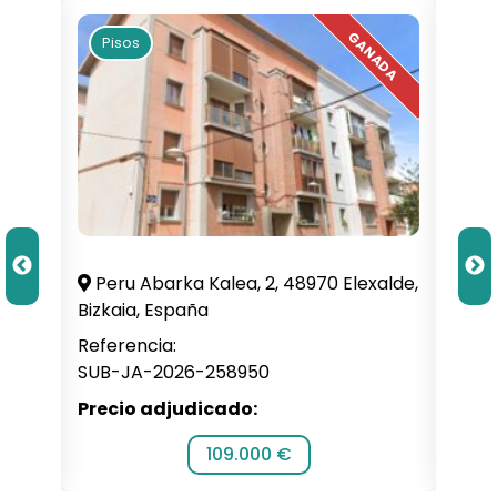
Pisos
Pi
illa,
Peru Abarka Kalea, 2, 48970 Elexalde,
C. 
Bizkaia, España
Alba
Referencia:
Refe
SUB-JA-2026-258950
SUB-
Precio adjudicado:
Prec
109.000 €