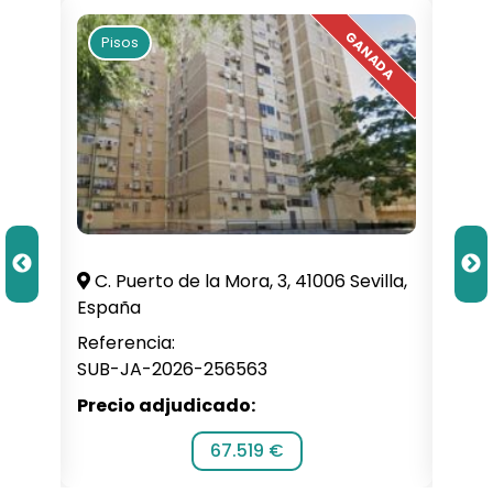
Pisos
 Mora, 3, 41006 Sevilla,
Peru Abarka Kalea, 2, 48970
Bizkaia, España
Referencia:
256563
SUB-JA-2026-258950
cado:
Precio adjudicado:
67.519 €
109.000 €