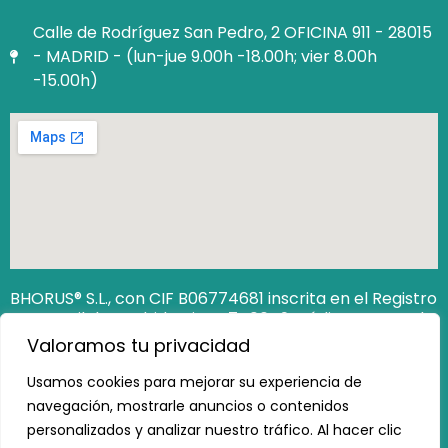
Calle de Rodríguez San Pedro, 2 OFICINA 911 - 28015
- MADRID - (lun-jue 9.00h -18.00h; vier 8.00h
-15.00h)
BHORUS® S.L., con CIF B06774681 inscrita en el Registro
Mercantil de Madrid Hoja M‐740649. Código Seguro de
Verificación (CSV): 12806538162473100
Valoramos tu privacidad
https://www.registradores.org/csv
Usamos cookies para mejorar su experiencia de
navegación, mostrarle anuncios o contenidos
personalizados y analizar nuestro tráfico. Al hacer clic