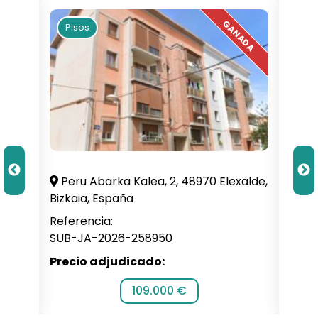
Pisos
Pi
illa,
Peru Abarka Kalea, 2, 48970 Elexalde,
C. 
Bizkaia, España
Alba
Referencia:
Refe
SUB-JA-2026-258950
SUB-
Precio adjudicado:
Prec
109.000 €