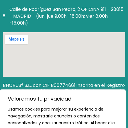
Calle de Rodríguez San Pedro, 2 OFICINA 911 - 28015
- MADRID - (lun-jue 9.00h -18.00h; vier 8.00h
-15.00h)
BHORUS® S.L., con CIF B06774681 inscrita en el Registro
Mercantil de Madrid Hoja M‐740649. Código Seguro de
Verificación (CSV): 12806538162473100
Valoramos tu privacidad
https://www.registradores.org/csv
Usamos cookies para mejorar su experiencia de
navegación, mostrarle anuncios o contenidos
personalizados y analizar nuestro tráfico. Al hacer clic