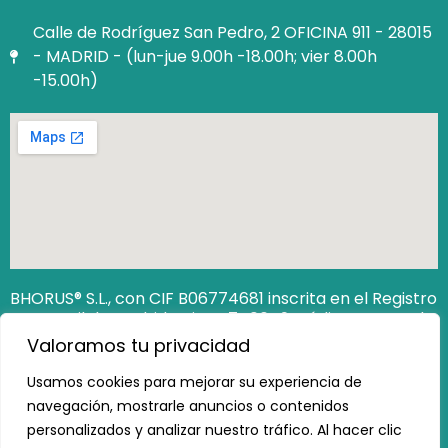
Calle de Rodríguez San Pedro, 2 OFICINA 911 - 28015
- MADRID - (lun-jue 9.00h -18.00h; vier 8.00h
-15.00h)
BHORUS® S.L., con CIF B06774681 inscrita en el Registro
Mercantil de Madrid Hoja M‐740649. Código Seguro de
Verificación (CSV): 12806538162473100
Valoramos tu privacidad
https://www.registradores.org/csv
Usamos cookies para mejorar su experiencia de
navegación, mostrarle anuncios o contenidos
personalizados y analizar nuestro tráfico. Al hacer clic