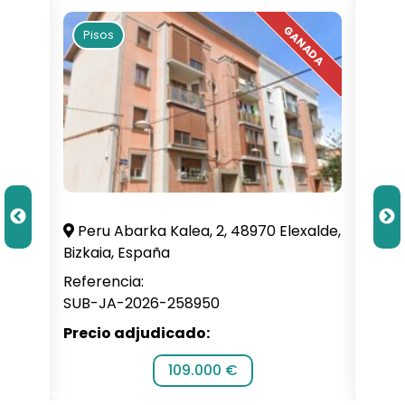
Pisos
Pi
illa,
Peru Abarka Kalea, 2, 48970 Elexalde,
C. 
Bizkaia, España
Alba
Referencia:
Refe
SUB-JA-2026-258950
SUB-
Precio adjudicado:
Prec
109.000 €