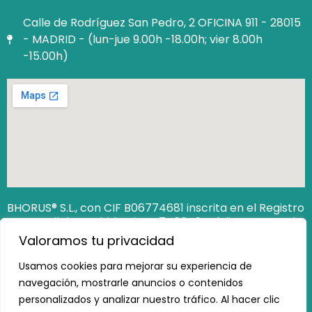
Calle de Rodríguez San Pedro, 2 OFICINA 911 - 28015
- MADRID - (lun-jue 9.00h -18.00h; vier 8.00h
-15.00h)
BHORUS® S.L., con CIF B06774681 inscrita en el Registro
Mercantil de Madrid Hoja M‐740649. Código Seguro de
Verificación (CSV): 12806538162473100
Valoramos tu privacidad
https://www.registradores.org/csv
Usamos cookies para mejorar su experiencia de
navegación, mostrarle anuncios o contenidos
personalizados y analizar nuestro tráfico. Al hacer clic