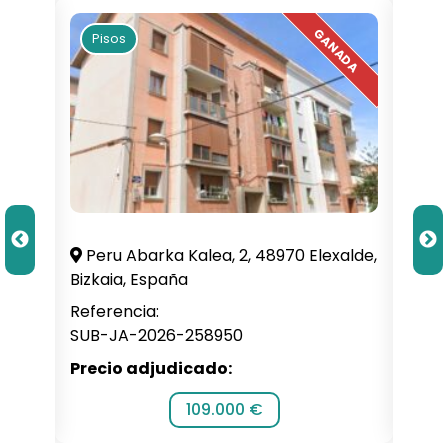
Pisos
Pi
illa,
Peru Abarka Kalea, 2, 48970 Elexalde,
C. 
Bizkaia, España
Alba
Referencia:
Refe
SUB-JA-2026-258950
SUB-
Precio adjudicado:
Prec
109.000 €