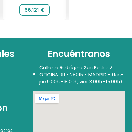
66.121 €
116.064 €
ales
Encuéntranos
Calle de Rodríguez San Pedro, 2
OFICINA 911 - 28015 - MADRID - (lun-
jue 9.00h -18.00h; vier 8.00h -15.00h)
ón
otros