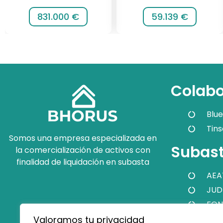
831.000 €
59.139 €
Colabo
Blue
Tins
Somos una empresa especializada en
Subast
la comercialización de activos con
finalidad de liquidación en subasta
AEA
JUD
FON
Valoramos tu privacidad