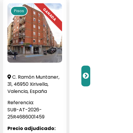
Pisos
Pisos
C. Ramón Muntaner,
Barrio Veneziola G, 1,
31, 46950 Xirivella,
San Javier, Murcia,
Valencia, España
España
Referencia:
Referencia:
SUB-AT-2026-
SUB-JA-2026-256062
25R4686001459
Precio adjudicado:
Precio adjudicado: