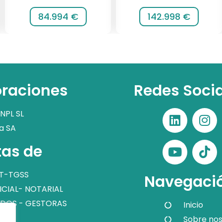
84.994 €
142.998 €
raciones
Redes Soci
NPL SL
a SA
as de
T-TGSS
Navegaci
ICIAL- NOTARIAL
DOS - GESTORAS
Inicio
Sobre nos