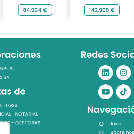
84.994 €
142.998 €
raciones
Redes Soci
NPL SL
a SA
as de
T-TGSS
Navegaci
ICIAL- NOTARIAL
DOS - GESTORAS
Inicio
Sobre nos