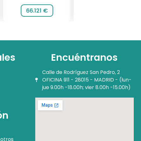
66.121 €
116.064 €
ales
Encuéntranos
Calle de Rodríguez San Pedro, 2
OFICINA 911 - 28015 - MADRID - (lun-
jue 9.00h -18.00h; vier 8.00h -15.00h)
ón
otros