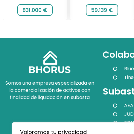
831.000 €
59.139 €
Colabo
Blue
Tins
Somos una empresa especializada en
Subast
la comercialización de activos con
finalidad de liquidación en subasta
AEA
JUD
FON
Valoramos tu privacidad