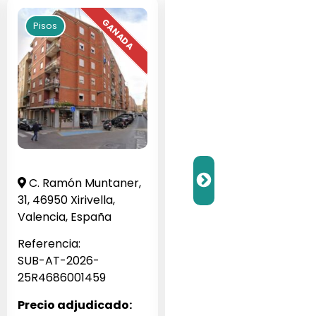
Pisos
Pisos
C. Ramón Muntaner,
Barrio Veneziola G, 1,
31, 46950 Xirivella,
San Javier, Murcia,
Valencia, España
España
Referencia:
Referencia:
SUB-AT-2026-
SUB-JA-2026-256062
25R4686001459
Precio adjudicado:
Precio adjudicado: