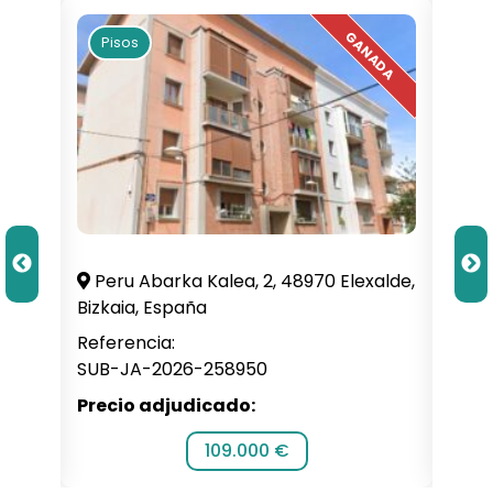
Pisos
Pi
illa,
Peru Abarka Kalea, 2, 48970 Elexalde,
C. 
Bizkaia, España
Alba
Referencia:
Refe
SUB-JA-2026-258950
SUB-
Precio adjudicado:
Prec
109.000 €