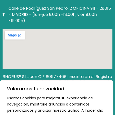
Calle de Rodríguez San Pedro, 2 OFICINA 911 - 28015
- MADRID - (lun-jue 9.00h -18.00h; vier 8.00h
-15.00h)
BHORUS® S.L., con CIF B06774681 inscrita en el Registro
Mercantil de Madrid Hoja M‐740649. Código Seguro de
Verificación (CSV): 12806538162473100
Valoramos tu privacidad
https://www.registradores.org/csv
Usamos cookies para mejorar su experiencia de
navegación, mostrarle anuncios o contenidos
personalizados y analizar nuestro tráfico. Al hacer clic