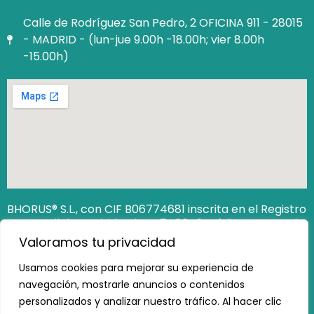
Calle de Rodríguez San Pedro, 2 OFICINA 911 - 28015
- MADRID - (lun-jue 9.00h -18.00h; vier 8.00h
-15.00h)
BHORUS® S.L., con CIF B06774681 inscrita en el Registro
Mercantil de Madrid Hoja M‐740649. Código Seguro de
Verificación (CSV): 12806538162473100
Valoramos tu privacidad
https://www.registradores.org/csv
Usamos cookies para mejorar su experiencia de
navegación, mostrarle anuncios o contenidos
personalizados y analizar nuestro tráfico. Al hacer clic