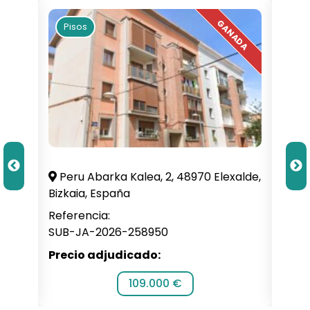
Pisos
Pi
illa,
Peru Abarka Kalea, 2, 48970 Elexalde,
C. 
Bizkaia, España
Alba
Referencia:
Refe
SUB-JA-2026-258950
SUB-
Precio adjudicado:
Prec
109.000 €