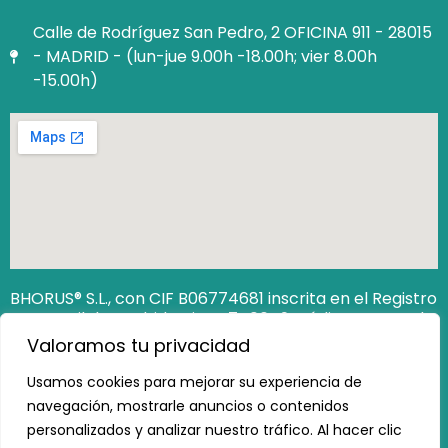
Calle de Rodríguez San Pedro, 2 OFICINA 911 - 28015
- MADRID - (lun-jue 9.00h -18.00h; vier 8.00h
-15.00h)
BHORUS® S.L., con CIF B06774681 inscrita en el Registro
Mercantil de Madrid Hoja M‐740649. Código Seguro de
Verificación (CSV): 12806538162473100
Valoramos tu privacidad
https://www.registradores.org/csv
Usamos cookies para mejorar su experiencia de
navegación, mostrarle anuncios o contenidos
personalizados y analizar nuestro tráfico. Al hacer clic