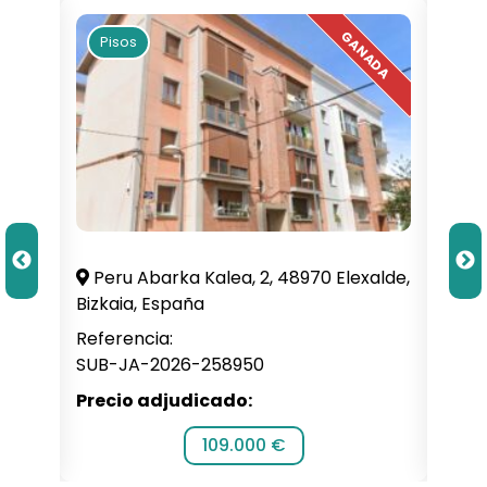
Pisos
Pi
illa,
Peru Abarka Kalea, 2, 48970 Elexalde,
C. 
Bizkaia, España
Alba
Referencia:
Refe
SUB-JA-2026-258950
SUB-
Precio adjudicado:
Prec
109.000 €